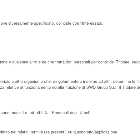
 ove diversamente specificato, coincide con l'Interessato.
ione e qualsiasi altro ente che tratta dati personali per conto del Titolare, s
servizio o altro organismo che, singolarmente o insieme ad altri, determina le fin
zza relative al funzionamento ed alla fruizione di SWD Group S.r.l. Il Titolare
no raccolti e trattati i Dati Personali degli Utenti.
inito nei relativi termini (se presenti) su questo sito/applicazione.