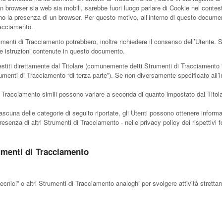
browser sia web sia mobili, sarebbe fuori luogo parlare di Cookie nel contesto
no la presenza di un browser. Per questo motivo, all’interno di questo document
racciamento.
rumenti di Tracciamento potrebbero, inoltre richiedere il consenso dell’Utente
e istruzioni contenute in questo documento.
stiti direttamente dal Titolare (comunemente detti Strumenti di Tracciamento 
trumenti di Tracciamento “di terza parte”). Se non diversamente specificato all
i Tracciamento simili possono variare a seconda di quanto impostato dal Titola
ascuna delle categorie di seguito riportate, gli Utenti possono ottenere informa
esenza di altri Strumenti di Tracciamento - nelle privacy policy dei rispettivi fo
umenti di Tracciamento
nici” o altri Strumenti di Tracciamento analoghi per svolgere attività stretta