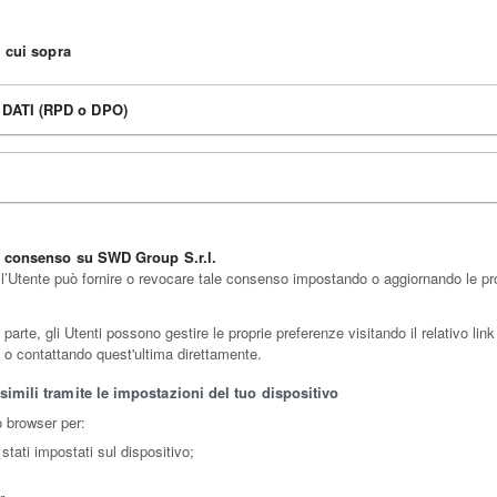
i cui sopra
ATI (RPD o DPO)
il consenso su SWD Group S.r.l.
 l’Utente può fornire o revocare tale consenso impostando o aggiornando le prop
rte, gli Utenti possono gestire le proprie preferenze visitando il relativo link d
te o contattando quest'ultima direttamente.
imili tramite le impostazioni del tuo dispositivo
o browser per:
stati impostati sul dispositivo;