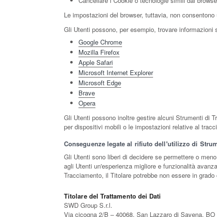
Cancellare i Cookie o tecnologie simili dal browse
Le impostazioni del browser, tuttavia, non consentono 
Gli Utenti possono, per esempio, trovare informazioni su
Google Chrome
Mozilla Firefox
Apple Safari
Microsoft Internet Explorer
Microsoft Edge
Brave
Opera
Gli Utenti possono inoltre gestire alcuni Strumenti di T
per dispositivi mobili o le impostazioni relative al trac
Conseguenze legate al rifiuto dell'utilizzo di Str
Gli Utenti sono liberi di decidere se permettere o meno
agli Utenti un'esperienza migliore e funzionalità avanzat
Tracciamento, il Titolare potrebbe non essere in grado di
Titolare del Trattamento dei Dati
SWD Group S.r.l.
Via cicogna 2/B – 40068, San Lazzaro di Savena, BO