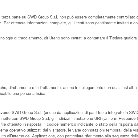
terza parte su SWD Group S.r.l. non può essere completamente controllato dal 
 Per ottenere informazioni complete, gli Utenti sono gentilmente invitati a cons
nologie di tracciamento, gli Utenti sono invitati a contattare il Titolare qualora
che, direttamente o indirettamente, anche in collegamento con qualsiasi altra
ficabile una persona fisica.
rso SWD Group S.r.l. (anche da applicazioni di parti terze integrate in SWD Gro
nette con SWD Group S.r.l, gli indirizzi in notazione URI (Uniform Resource Ident
l file ottenuto in risposta, il codice numerico indicante lo stato della risposta da
tema operativo utilizzati dal visitatore, le varie connotazioni temporali della 
eguito all’interno dell’Applicazione, con particolare riferimento alla sequenza del