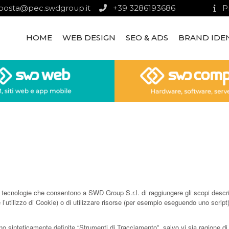
posta@pec.swdgroup.it
+39 3286193686
P
HOME
WEB DESIGN
SEO & ADS
BRAND IDE
ecnologie che consentono a SWD Group S.r.l. di raggiungere gli scopi descritti
l’utilizzo di Cookie) o di utilizzare risorse (per esempio eseguendo uno script
o sinteticamente definite “Strumenti di Tracciamento”, salvo vi sia ragione di 