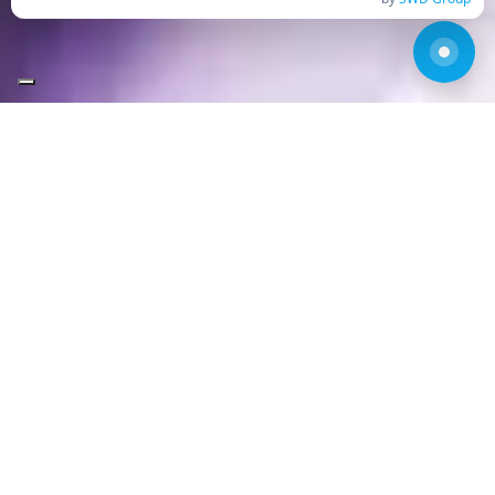
Ci prendiamo cura dei tuoi
progetti!
Il Settore Creative risponde ai bisogni attuali di
coniugare le esigenze di business con la tecnologia
digitale: il digitale è un mondo di strumenti che
potenziano, innovano e amplificano le nostre idee.